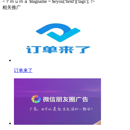
<？ｍｕｍａ $tagname = $eyou['field']['tags']; ?>
相关推广
订单来了