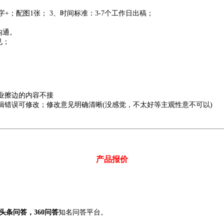
字+；配图1张；
3、时间标准：3-7个工作日出稿；
沟通。
见；
业擦边的内容不接
错误可修改；修改意见明确清晰(没感觉，不太好等主观性意不可以)
产品报价
条问答，360问答
知名问答平台。