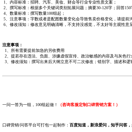
1、内容标准：招聘、汽车、美妆、财会等行业专业性质文案；
2、撰写标准：根据多个关键词类别拓展问题；摘要30-120字；回答150
4、数量标准：撰写数量100组起；
5、注意事项：字数或者是配图数量变化会导致售卖价格变化，请提前
6、修改须知：修改意见明确清晰，不支持没感觉，不太好等主观性意
注意事项：
1、所有需要提前加急的另收费用
2、提若存在违法、负面、涉嫌虚假宣传、政治敏感的内容及与灰色行
3、修改须知：撰写出来后大纲立意不可二次修改；错别字、描述和逻辑
一问一答为一组，100组起做！
（咨询客服定制口碑营销方案！）
口碑营销/问答平台可打包一起制作：
百度知道，新浪爱问，知乎问答，头