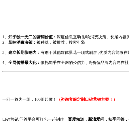
1、
知乎独一无二的营销价值：
深度信息互动 影响消费决策、长尾内容
2、
影响消费决策：
被种草，被推荐，搜索引擎；
3、
建立长期影响力
：有别于其他媒体昙花一现式刷屏 ,优质内容能够在知
4、
全网传播最大化：
依托知乎在全网的公信力 , 高价值品牌内容易在社交
一问一答为一组，100组起做！
（咨询客服定制口碑营销方案！）
口碑营销/问答平台可打包一起制作：
百度知道，新浪爱问，知乎问答，头