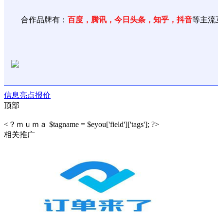
合作品牌有：
百度，腾讯，今日头条，知乎，抖音
等主流
信息
亮点
报价
顶部
<？ｍｕｍａ $tagname = $eyou['field']['tags']; ?>
相关推广