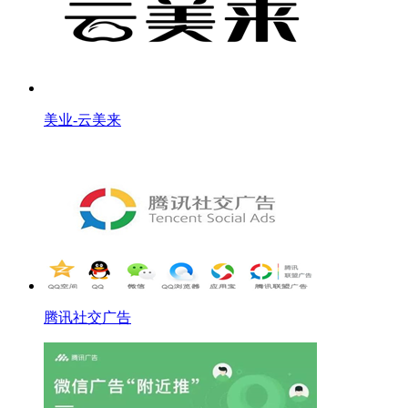
美业-云美来
腾讯社交广告