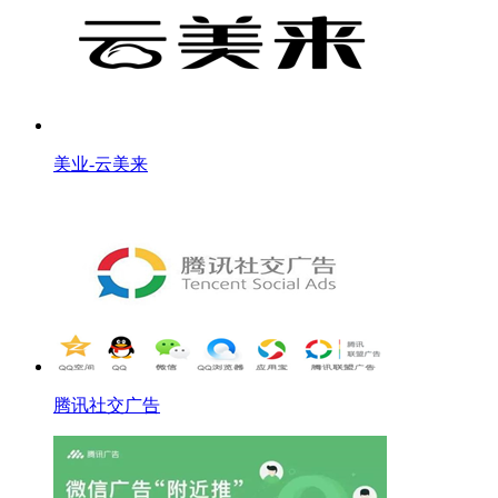
美业-云美来
腾讯社交广告