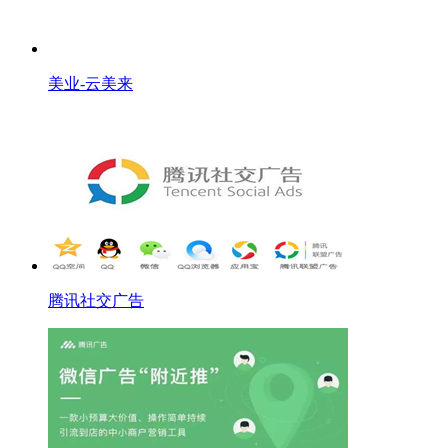
美业-云美来
腾讯社交广告