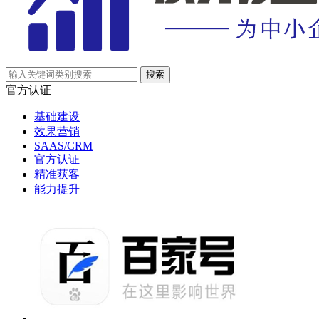
官方认证
基础建设
效果营销
SAAS/CRM
官方认证
精准获客
能力提升