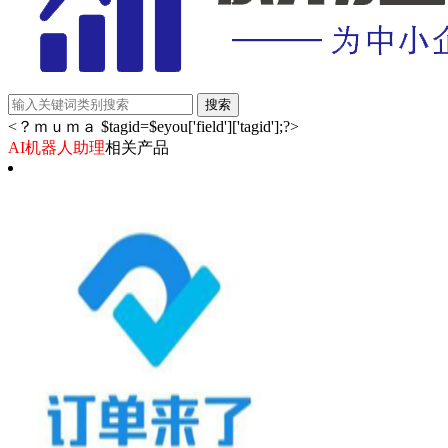
<？ｍｕｍａ $tagid=$eyou['field']['tagid'];?>
AI机器人助理
相关产品