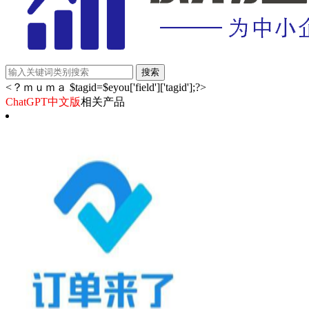
<？ｍｕｍａ $tagid=$eyou['field']['tagid'];?>
ChatGPT中文版
相关产品