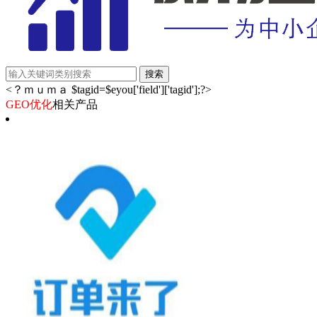
<？ｍｕｍａ $tagid=$eyou['field']['tagid'];?>
GEO优化
相关产品